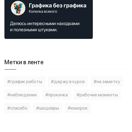
Метки в ленте
#график работы
#держу в курсе
#на заметку
#наблюдения
#прокачка
#рабочие моменты
#спасибо
#шедевры
#юморок