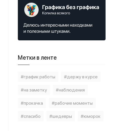
Метки в ленте
#график работы
#держу в курсе
#на заметку
#наблюдения
#прокачка
#рабочие моменты
#спасибо
#шедевры
#юморок