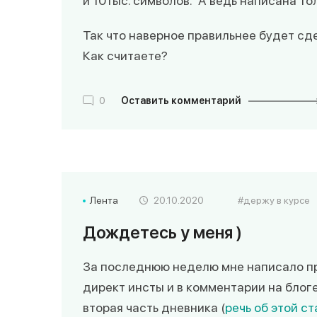
и 10тыс. символов. А ведь написана то
Так что наверное правильнее будет сде
Как считаете?
0
Оставить комментарий
Лента
20.10.2020
держу в курсе
Дождетесь у меня )
За последнюю неделю мне написало при
директ инсты и в комментарии на блоге
вторая часть дневника (
речь об этой ст