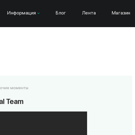
Информация
Блог
Лента
Магазин
очие моменты
al Team