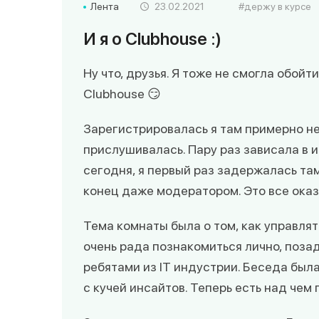
Лента
23.02.2021
держу в курсе
И я о Clubhouse :)
Ну что, друзья. Я тоже не смогла обойт
Clubhouse 😏
Зарегистрировалась я там примерно н
прислушивалась. Пару раз зависала в и
сегодня, я первый раз задержалась там
конец даже модератором. Это все ока
Тема комнаты была о том, как управлять
очень рада познакомиться лично, поза
ребятами из IT индустрии. Беседа был
с кучей инсайтов. Теперь есть над чем