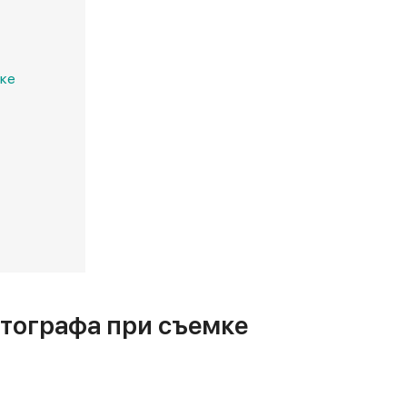
мке
тографа при съемке