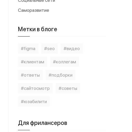
Социальные сети
Саморазвитие
Метки в блоге
figma
seo
видео
клиентам
коллегам
ответы
подборки
сайтосмотр
советы
юзабилити
Для фрилансеров