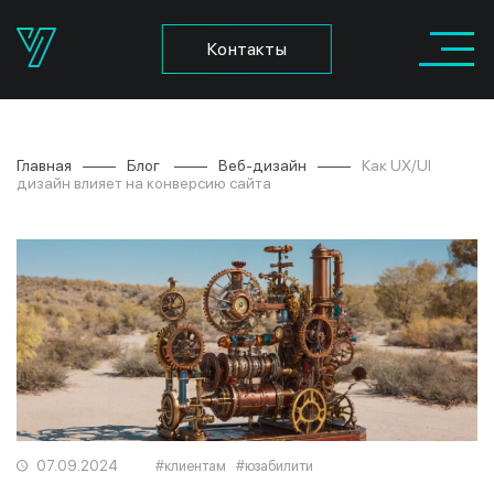
Контакты
Главная
Блог
Веб-дизайн
Как UX/UI
дизайн влияет на конверсию сайта
07.09.2024
#
клиентам
#
юзабилити